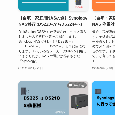
【自宅・家庭用NASの道】Synology
【自宅・家庭用
NAS移行 (DS220+からDS224+へ)
NAS 停電
DiskStation DS224+ が発売され、やっと購入
最近、我が家
しましたので移行作業をご紹介します。
す。子供達が1
Synology NAS の利用は「DS218＋」
ーを購入し、
→「DS220＋」→「DS224＋」と３代目にな
ので月１回～
ります。 いろいろなメーカーのNASを利用し
るのです。子
てきましたが、NAS の選択は現在もまだ
て」と言って
「Synology」一...
く...
2023年11月25日
2023年6月18日
Synology