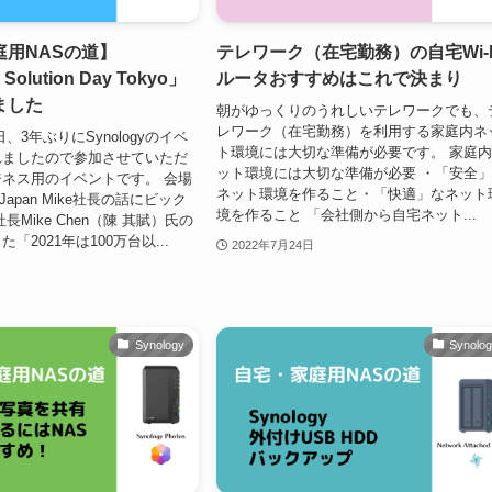
庭用NASの道】
テレワーク（在宅勤務）の自宅Wi-F
Solution Day Tokyo」
ルータおすすめはこれで決まり
ました
朝がゆっくりのうれしいテレワークでも、
レワーク（在宅勤務）を利用する家庭内ネ
4日、3年ぶりにSynologyのイベ
ト環境には大切な準備が必要です。 家庭
れましたので参加させていただ
ット環境には大切な準備が必要 ・「安全
ネス用のイベントです。 会場
ネット環境を作ること・「快適」なネット
y Japan Mike社長の話にビック
境を作ること 「会社側から自宅ネット...
長Mike Chen（陳 其賦）氏の
「2021年は100万台以...
2022年7月24日
Synology
Synolo