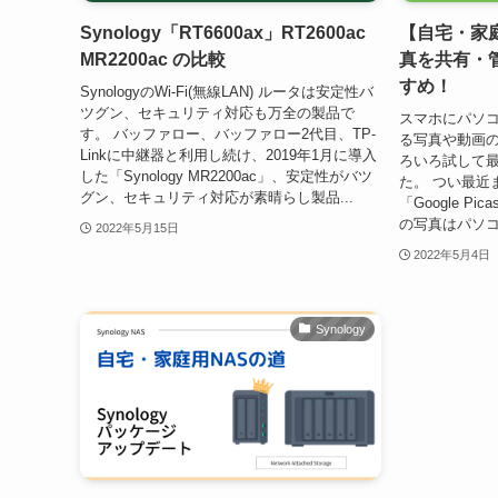
Synology「RT6600ax」RT2600ac
【自宅・家
MR2200ac の比較
真を共有・
すめ！
SynologyのWi-Fi(無線LAN) ルータは安定性バ
ツグン、セキュリティ対応も万全の製品で
スマホにパソ
す。 バッファロー、バッファロー2代目、TP-
る写真や動画
Linkに中継器と利用し続け、2019年1月に導入
ろいろ試して最
した「Synology MR2200ac」、安定性がバツ
た。 つい最近
グン、セキュリティ対応が素晴らし製品...
「Google P
の写真はパソコ
2022年5月15日
2022年5月4日
Synology