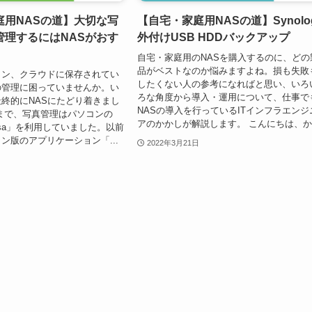
庭用NASの道】大切な写
【自宅・家庭用NASの道】Synolo
管理するにはNASがおす
外付けUSB HDDバックアップ
自宅・家庭用のNASを購入するのに、どの
品がベストなのか悩みますよね。損も失敗
コン、クラウドに保存されてい
したくない人の参考になればと思い、いろ
の管理に困っていませんか。い
ろな角度から導入・運用について、仕事で
終的にNASにたどり着きまし
NASの導入を行っているITインフラエンジ
まで、写真管理はパソコンの
アのかかしが解説します。 こんにちは、か.
icasa」を利用していました。以前
ン版のアプリケーション「...
2022年3月21日