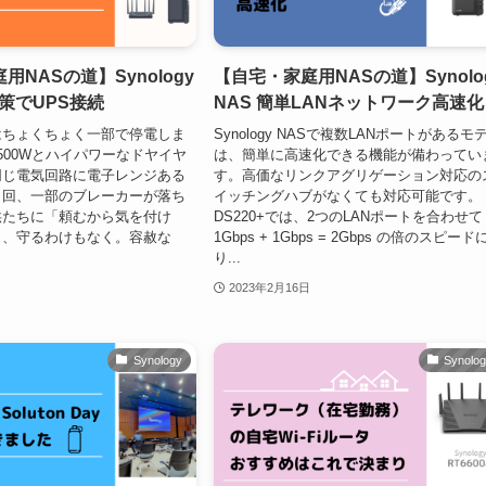
NASの道】Synology
【自宅・家庭用NASの道】Synolo
対策でUPS接続
NAS 簡単LANネットワーク高速化
はちょくちょく一部で停電しま
Synology NASで複数LANポートがあるモ
500Wとハイパワーなドヤイヤ
は、簡単に高速化できる機能が備わってい
同じ電気回路に電子レンジある
す。高価なリンクアグリゲーション対応の
２回、一部のブレーカーが落ち
イッチングハブがなくても対応可能です。
供たちに「頼むから気を付け
DS220+では、2つのLANポートを合わせて
も、守るわけもなく。容赦な
1Gbps + 1Gbps = 2Gbps の倍のスピード
り...
2023年2月16日
Synology
Synolo