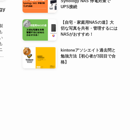
Synology NAS 停電対策で
UPS接続
gy
【自宅・家庭用NASの道】大
製
切な写真を共有・管理するには
も
NASがおすすめ！
い
も
ニ
kintoneアソシエイト過去問と
..
勉強方法【初心者が3回目で合
格】