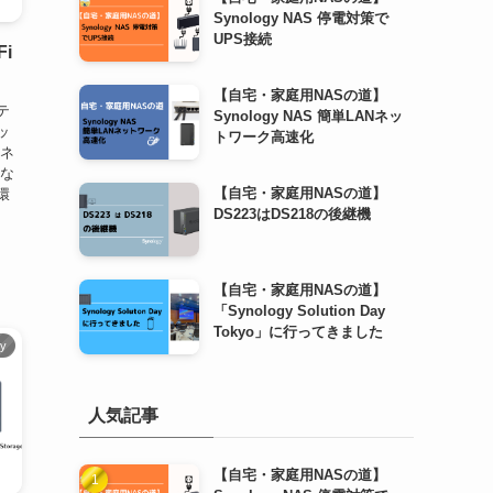
Synology NAS 停電対策で
UPS接続
i
【自宅・家庭用NASの道】
テ
Synology NAS 簡単LANネッ
ッ
トワーク高速化
内ネ
」な
【自宅・家庭用NASの道】
環
DS223はDS218の後継機
【自宅・家庭用NASの道】
「Synology Solution Day
Tokyo」に行ってきました
gy
人気記事
【自宅・家庭用NASの道】