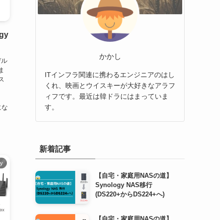
gy
かかし
デル
ま
ITインフラ関連に携わるエンジニアのはし
ス
くれ、映画とウイスキーが大好きなアラフ
ィフです。最近は韓ドラにはまっていま
す。
にな
新着記事
gy
【自宅・家庭用NASの道】
Synology NAS移行
(DS220+からDS224+へ)
【自宅・家庭用NASの道】