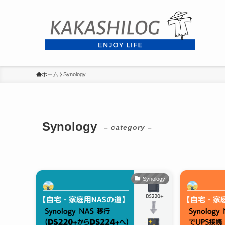
ホーム
Synology
Synology
– category –
Synology