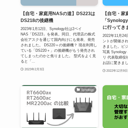
【自宅・家庭用NASの道】DS223は
【自宅・家
DS218の後継機
「Synology 
に行ってき
2023年1月12日、Synology社は2ベイ
NAS「DS223」を発表。同日、代理店の株式
2022年11月2
会社アスクを通じて国内向けにも発表、発売
ントが開催さ
されました。 DS220＋の後継機？ 現在利用し
きました。ビジ
ている「DS220＋」の後継機がもう発売され
写真 Synolog
てしまったのかと焦りました。 型式をよく見
リ 代表取締役社
ると「...
お話に驚きました
2023年2月3日
2022年12月9日
Synology