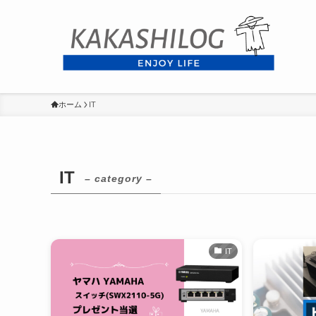
ホーム
IT
IT
– category –
IT