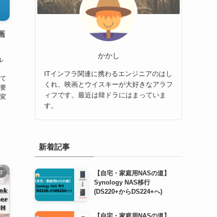
画
かかし
ル
、
ITインフラ関連に携わるエンジニアのはし
えて
くれ、映画とウイスキーが大好きなアラフ
ご要
ィフです。最近は韓ドラにはまっていま
々変
す。
新着記事
【自宅・家庭用NASの道】
IT
Synology NAS移行
(DS220+からDS224+へ)
【自宅・家庭用NASの道】