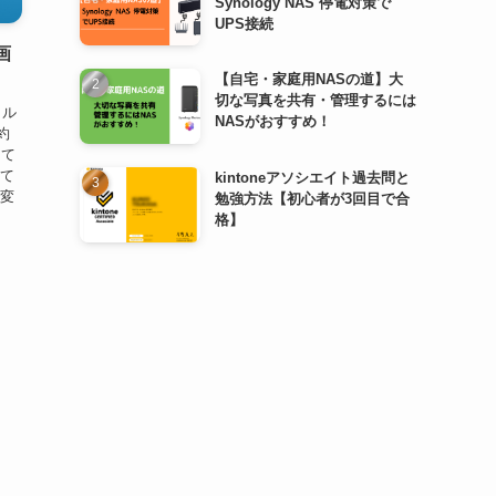
Synology NAS 停電対策で
UPS接続
画
【自宅・家庭用NASの道】大
切な写真を共有・管理するには
タル
NASがおすすめ！
約
えて
えて
kintoneアソシエイト過去問と
が変
勉強方法【初心者が3回目で合
格】