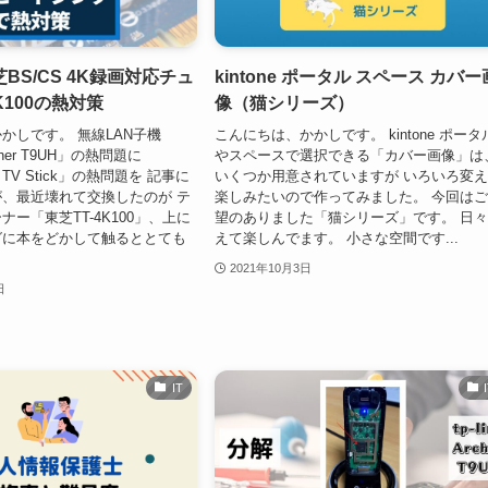
BS/CS 4K録画対応チュ
kintone ポータル スペース カバー
K100の熱対策
像（猫シリーズ）
かしです。 無線LAN子機
こんにちは、かかしです。 kintone ポータ
rcher T9UH」の熱問題に
やスペースで選択できる「カバー画像」は
re TV Stick」の熱問題を 記事に
いくつか用意されていますが いろいろ変
、最近壊れて交換したのが テ
楽しみたいので作ってみました。 今回は
ー「東芝TT-4K100」、上に
望のありました「猫シリーズ」です。 日
グに本をどかして触るととても
えて楽しんでます。 小さな空間です...
2021年10月3日
日
IT