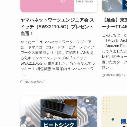
ヤマハネットワークエンジニア会 ス
【延命】東芝
イッチ（SWX2110-5G）プレゼント
ーナーTT-4
当選！
こんにちは、か
「TP-Link A
やったー！ ヤマハネットワークエンジニア
「Amazon Fi
会 ヤマハコーポレートサービス メディア
してきましたが
ワークス事業部より「試して実感！LAN見え
レビ用のチューナ
る化キャンペーン」シンプルL2スイッチ
置いたカタロ
SWX2110-5G が届きました。当たるなんてラ
熱い ...
ッキー！ 梱包状態 当選案内 ヤマハネットワ
ー...
2021年10月17
2022年8月28日
IT