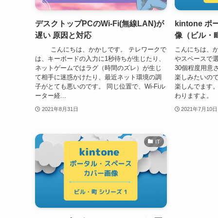
デスクトップPCのWi-Fi(無線LAN)が
kintone
遅い 原因と対応
像（ビル・町
こんにちは、かかしです。 テレワークで
こんにちは、かか
は、キーボードの入力に1秒待ちが生じたり、
やスペースで
ネットゲームではラグ（時間のズレ）が生じ
30個程度用意
て相手に迷惑かけたり、最近ネット環境の調
楽しみたいので
子がとても悪いのです。 同じ位置で、Wi-Fiル
楽しんでます。
ーター経...
わりますよ。 
2021年8月31日
2021年7月10日
IT