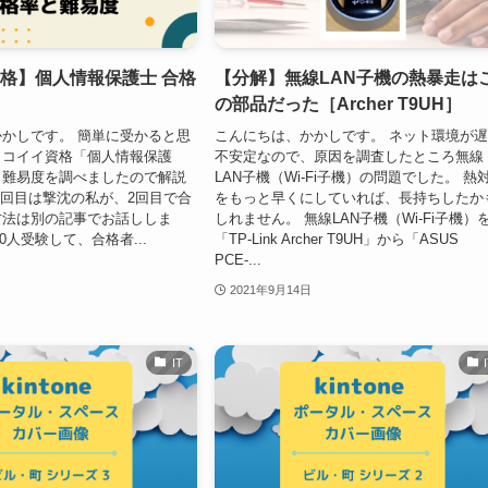
合格】個人情報保護士 合格
【分解】無線LAN子機の熱暴走は
の部品だった［Archer T9UH］
かしです。 簡単に受かると思
こんにちは、かかしです。 ネット環境が
ッコイイ資格「個人情報保護
不安定なので、原因を調査したところ無線
と難易度を調べましたので解説
LAN子機（Wi-Fi子機）の問題でした。 熱
1回目は撃沈の私が、2回目で合
をもっと早くにしていれば、長持ちしたか
方法は別の記事でお話ししま
しれません。 無線LAN子機（Wi-Fi子機）
0人受験して、合格者...
「TP-Link Archer T9UH」から「ASUS
PCE-...
2021年9月14日
IT